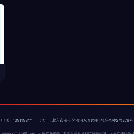
电话：1391198**
地址：北京市海淀区清河永泰园甲1号综合楼2层278号
6
www.xintiao99.com
应用软件服务
北京百岳互动科技有限公司
应用软件服务